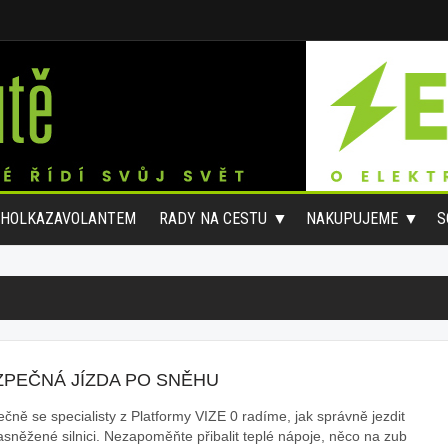
#HOLKAZAVOLANTEM
RADY NA CESTU
NAKUPUJEME
S
ZPEČNÁ JÍZDA PO SNĚHU
ečně se specialisty z Platformy VIZE 0 radíme, jak správně jezdit
asněžené silnici. Nezapoměňte přibalit teplé nápoje, něco na zub