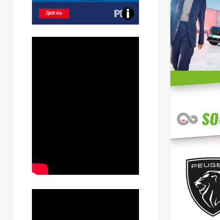
Poznejte
všechny
dobíjecí
stanice
PRE