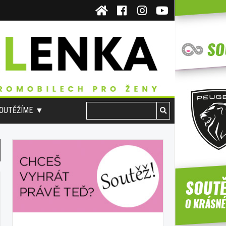
OUTĚŽÍME