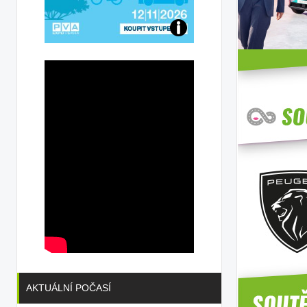
Přijďte
na
konferenci
AKTUÁLNÍ POČASÍ