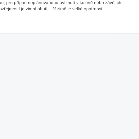
ku, pro případ neplánovaného uvíznutí v koloně nebo závějích.
zřejmostí je zimní obutí… V zimě je velká opatrnost…
áklady správného poutání
Zabavte děti na cestách
autosedačky
překvapivé rady pro bezpečnou
stručně o autosedačkách