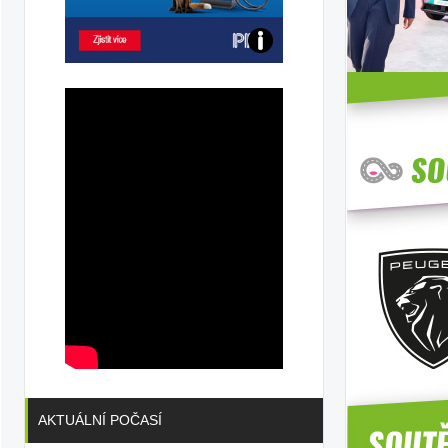
Poznejte
všechny
dobíjecí
stanice
PRE
AKTUÁLNÍ POČASÍ