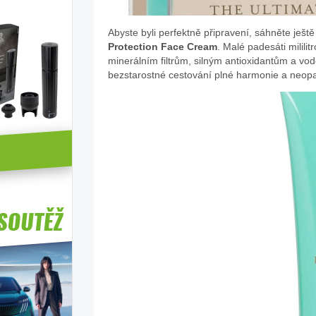
Abyste byli perfektně připravení, sáhněte ješt
Protection Face Cream
. Malé padesáti milili
minerálním filtrům, silným antioxidantům a vod
bezstarostné cestování plné harmonie a neopa