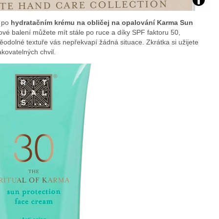
Foto:
ě po
hydratačním krému na obličej na opalování Karma Sun
archiv
trové balení můžete mít stále po ruce a díky SPF faktoru 50,
ěodolné textuře vás nepřekvapí žádná situace. Zkrátka si užijete
webu
kovatelných chvil.