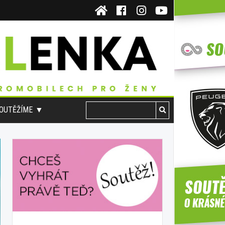
OUTĚŽÍME