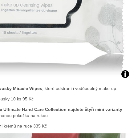
Foto:
ousky Miracle Wipes
, které odstraní i voděodolný make-up.
archiv
ousky 10 ks 95 Kč
webu
e Ultimate Hand Care Collection najdete čtyři mini varianty
máhanou pokožku na rukou.
ni krémů na ruce 335 Kč