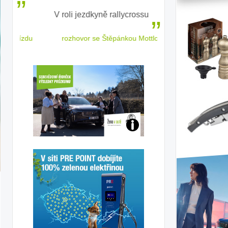
V roli jezdkyně rallycrossu
LEAF od Nissa
ženským a
 jízdu
rozhovor se Štěpánkou Mottlovou
Jaké
jsme
j:
ženy-
iv
řidičky
u