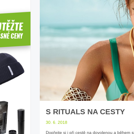
íbí T-Roc
Inteligentní průvodce světem
Z
elektromobility
dle laické veřejnosti
sleduj náš web ELenka.cz
S RITUALS NA CESTY
30. 6. 2018
Dopřejte si i při cestě na dovolenou a během s