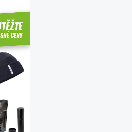
ero jízdy autem s dětmi
Děti a koučink v autě
rady našeho magazínu
rady na c