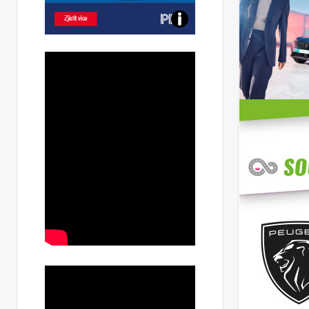
Poznejte
všechny
dobíjecí
stanice
PRE