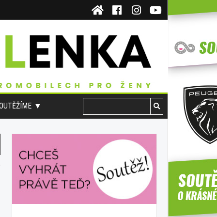
OUTĚŽÍME