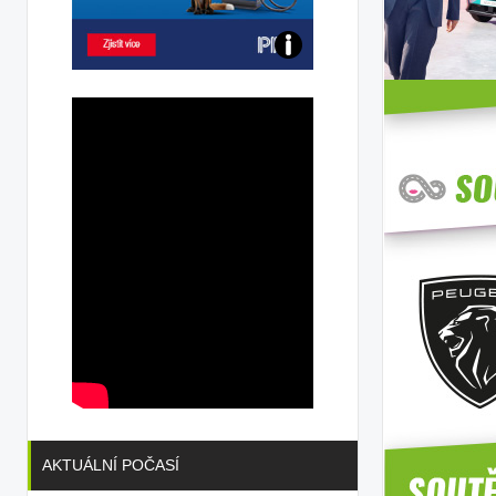
Poznejte
všechny
dobíjecí
stanice
PRE
AKTUÁLNÍ POČASÍ