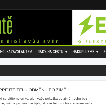
#HOLKAZAVOLANTEM
RADY NA CESTU
NAKUPUJEME
S
PŘEJTE TĚLU ODMĚNU PO ZIMĚ
d se cítíte nejen vy, ale i vaše pokožka po zimě trochu bez
gie, máme pro vás pár tipů, jak své tělo trochu zregenerovat a