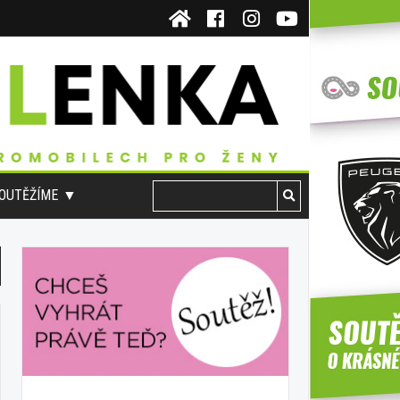
OUTĚŽÍME