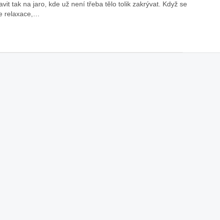
avit tak na jaro, kde už není třeba tělo tolik zakrývat. Když se
e relaxace,…
iX3: auto roku z pohledu žen
Jak pečovat o auto po zim
Auto mého srdce 2026
rady n