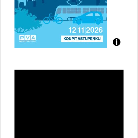
Přijďte
na
konferenci