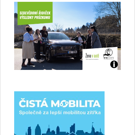
Jaké
jsme
ženy-
řidičky