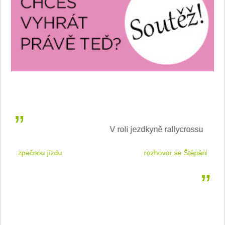
V roli jezdkyně rallycrossu
LEA
 jízdu
rozhovor se Štěpánkou Mottlovou