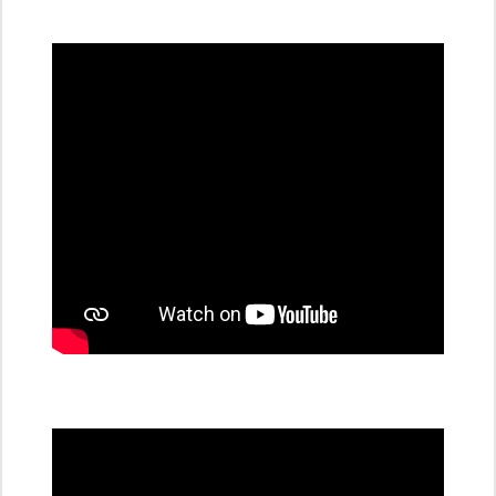
všechny
dobíjecí
stanice
PRE