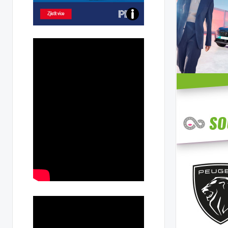
Poznejte
všechny
dobíjecí
stanice
PRE