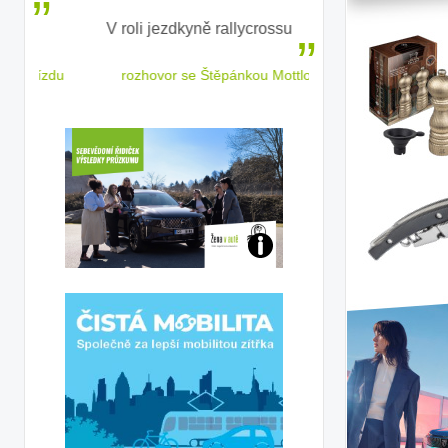
V roli jezdkyně rallycrossu
LEAF od Nissa
ženským a
 jízdu
rozhovor se Štěpánkou Mottlovou
Jaké
jsme
ženy-
řidičky