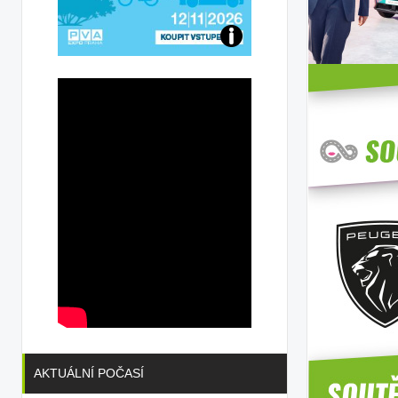
Přijďte
na
konferenci
AKTUÁLNÍ POČASÍ