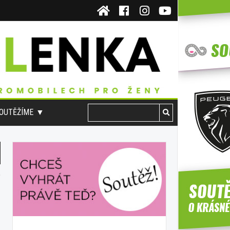
OUTĚŽÍME