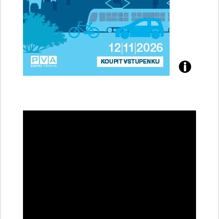
Přijďte
na
konferenci