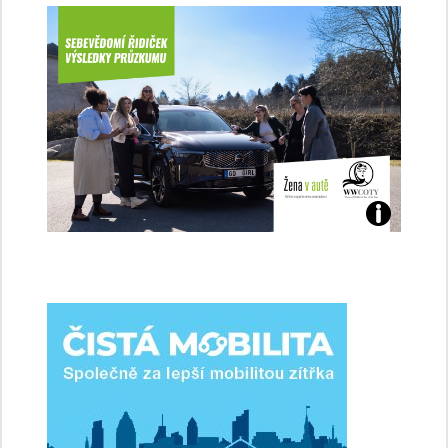
Jaké
jsme
ženy-
řidičky