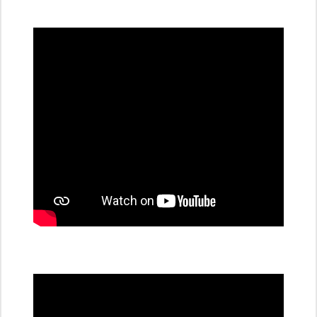
všechny
dobíjecí
stanice
PRE