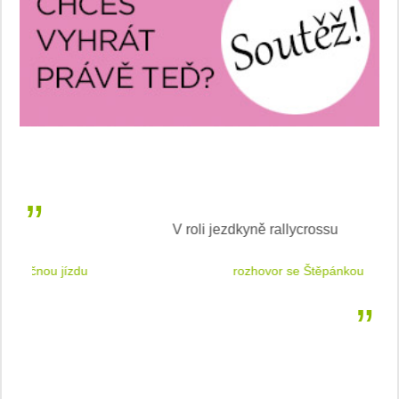
V roli jezdkyně rallycrossu
LEA
 jízdu
rozhovor se Štěpánkou Mottlovou