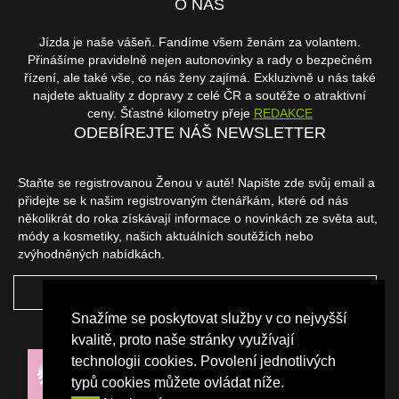
O NÁS
Jízda je naše vášeň. Fandíme všem ženám za volantem.
Přinášíme pravidelně nejen autonovinky a rady o bezpečném
řízení, ale také vše, co nás ženy zajímá. Exkluzivně u nás také
najdete aktuality z dopravy z celé ČR a soutěže o atraktivní
ceny. Šťastné kilometry přeje
REDAKCE
ODEBÍREJTE NÁŠ NEWSLETTER
Staňte se registrovanou Ženou v autě! Napište zde svůj email a
přidejte se k našim registrovaným čtenářkám, které od nás
několikrát do roka získávají informace o novinkách ze světa aut,
módy a kosmetiky, našich aktuálních soutěžích nebo
zvýhodněných nabídkách.
ODEBÍRAT
Snažíme se poskytovat služby v co nejvyšší
NAŠI PARTNEŘI
kvalitě, proto naše stránky využívají
technologii cookies. Povolení jednotlivých
typů cookies můžete ovládat níže.