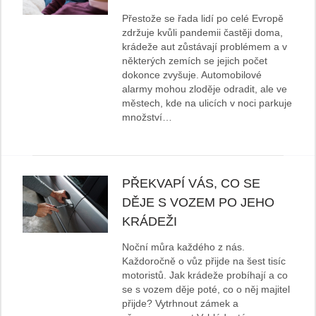
Přestože se řada lidí po celé Evropě
zdržuje kvůli pandemii častěji doma,
krádeže aut zůstávají problémem a v
některých zemích se jejich počet
dokonce zvyšuje. Automobilové
alarmy mohou zloděje odradit, ale ve
městech, kde na ulicích v noci parkuje
množství…
PŘEKVAPÍ VÁS, CO SE
DĚJE S VOZEM PO JEHO
KRÁDEŽI
Noční můra každého z nás.
Každoročně o vůz přijde na šest tisíc
motoristů. Jak krádeže probíhají a co
se s vozem děje poté, co o něj majitel
přijde? Vytrhnout zámek a