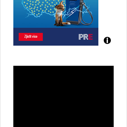
Poznejte
všechny
dobíjecí
stanice
PRE