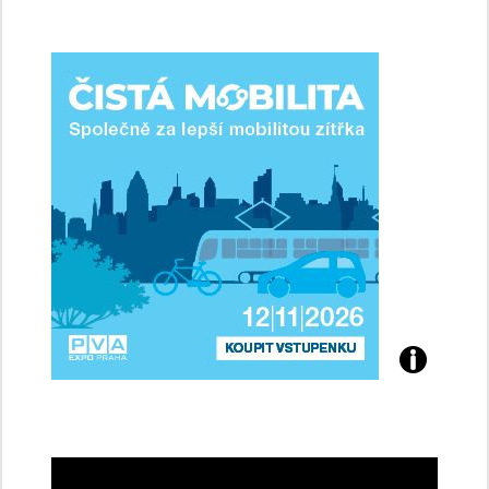
jsme
ženy-
řidičky
Přijďte
na
konferenci