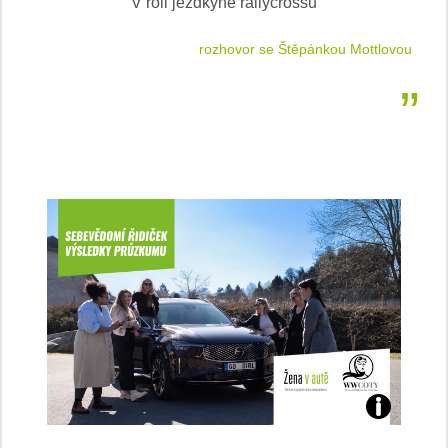
V roli jezdkyně rallycrossu
LEA
 jízdu
rozhovor se Štěpánkou Mottlovou
Jaké