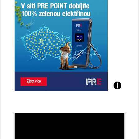
Poznejte
všechny
dobíjecí
stanice