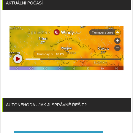
AKTUÁLNÍ POČASÍ
AUTONEHODA - JAK JI SPRÁVNĚ ŘEŠIT?