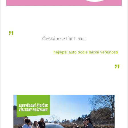
Češkám se líbí T-Roc
 cestu
nejlepší auto podle laické veřejnosti