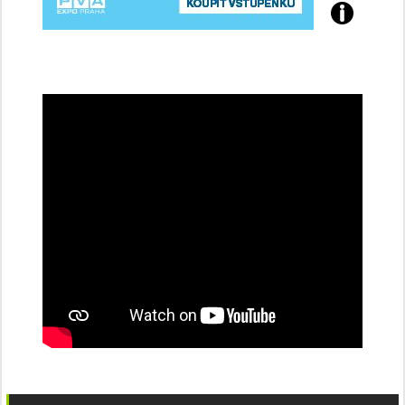
Přijďte
na
konferenci