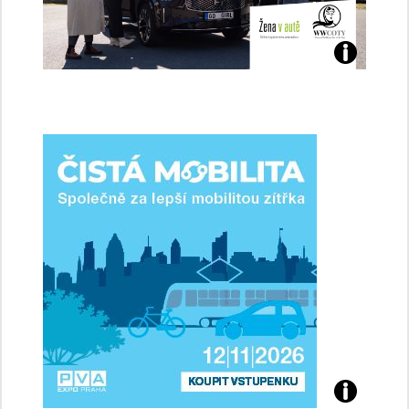
Jaké
jsme
ženy-
řidičky
Přijďte