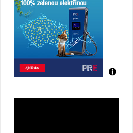
Poznejte
všechny
dobíjecí
stanice
PRE