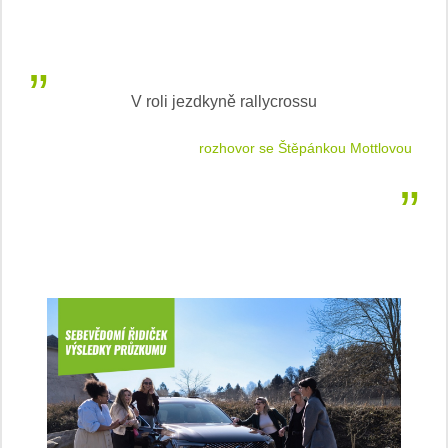
V roli jezdkyně rallycrossu
LEA
 jízdu
rozhovor se Štěpánkou Mottlovou