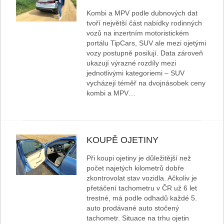
Kombi a MPV podle dubnových dat
tvoří největší část nabídky rodinných
vozů na inzertním motoristickém
portálu TipCars, SUV ale mezi ojetými
vozy postupně posilují. Data zároveň
ukazují výrazné rozdíly mezi
jednotlivými kategoriemi – SUV
vycházejí téměř na dvojnásobek ceny
kombi a MPV…
KOUPĚ OJETINY
Při koupi ojetiny je důležitější než
počet najetých kilometrů dobře
zkontrovolat stav vozidla. Ačkoliv je
přetáčení tachometru v ČR už 6 let
trestné, má podle odhadů každé 5.
auto prodávané auto stočený
tachometr. Situace na trhu ojetin