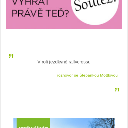
V roli jezdkyně rallycrossu
LEA
 jízdu
rozhovor se Štěpánkou Mottlovou