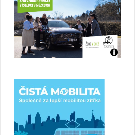
Jaké
jsme
ženy-
řidičky