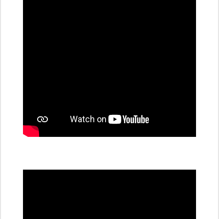
dobíjecí
stanice
PRE