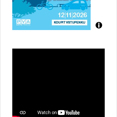
Přijďte
na
konferenci